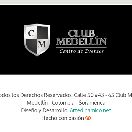
os los Derechos Reservados, Calle 50 #43 - 65 Club Me
Medellín - Colombia - Suramérica
Diseño y Desarrollo:
Artedinamico.net
Hecho con pasión