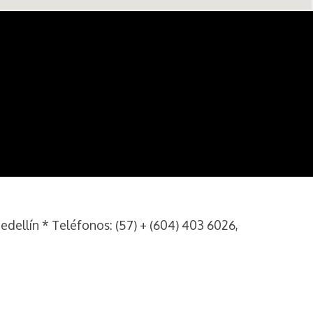
dellín * Teléfonos: (57) + (604) 403 6026,